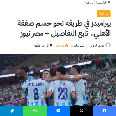
فيسبوك
‫X
ماسنجر
واتساب
تيلقرام