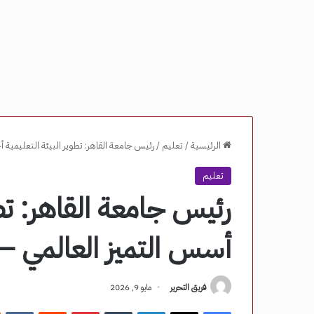
الرئيسية
/
تعليم
/
رئيس جامعة القاهر: تطوير البيئة التعليمية 
تعليم
رئيس جامعة القاهر: تطو
أسس التميز العالمي – 
فريق التحرير
مايو 9, 2026
فيسبوك
‫X
لينكدإن
‏Tumblr
بينتيريست
‏Reddit
‏VKontakte