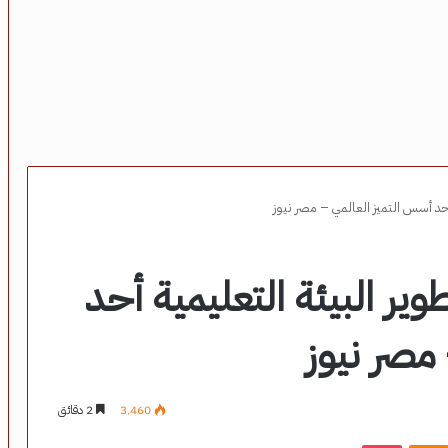
أحد أسس التميز العالمي – مصر نيوز
ير البيئة التعليمية أحد
مصر نيوز
3٬460
2 دقائق
‫Pocket
Odnoklassniki