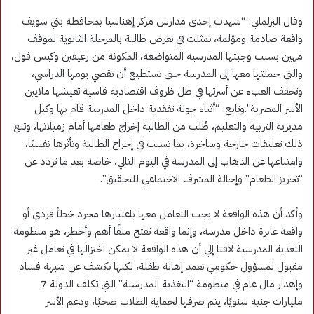
وقال البرلماني: “شهدت إحدى مدارس مركز إهناسيا بمحافظة بني سويف
واقعة صادمة ومؤلمة، تمثلت في تعرض طالبة بالمرحلة الثانوية لموقف
مهين بسبب وجبتها المدرسية المتواضعة، المكونة من رغيفين وكيس فول،
والتي حملتها معها إلى المدرسة حتى تستطيع أن تقضي يومها الدراسي،
وتخفف العبء عن أسرتها في ظل ظروف اقتصادية قاسية تعيشها ملايين
الأسر المصرية”.وتابع: “أثناء جولة تفقدية داخل المدرسة قام بها وكيل
مديرية التربية والتعليم، طُلب من الطالبة إخراج طعامها أمام زميلاتها، وتبع
ذلك تعليقات جارحة وساخرة، بما تسبب في إحراج الطالبة وتأثرها نفسيًا،
وامتناعها عن الذهاب إلى المدرسة في اليوم التالي، خاصة بعد ما تردد عن
“تحريز الطعام” وإحالة المشرف الاجتماعي للتحقيق”.
وأكد أن هذه الواقعة لا يجب التعامل معها باعتبارها مجرد خطأ فردي أو
واقعة عابرة داخل مدرسة، وإنما واقعة تفتح ملفًا أهم وأخطر، هو منظومة
التغذية المدرسية لافتا إلي أن هذه الواقعة لا يمكن اختزالها في تعامل غير
مقبول لمسؤول حكومي تعمد إهانة طفلة، لكنها تكشف عن شبهة فساد
وإهدار مال عام في منظومة “التغذية المدرسية” التي تكلف الدولة 7
مليارات جنيه سنويًا، يتم صرفها لحماية الطلاب صحيًا، ودعم الأسر