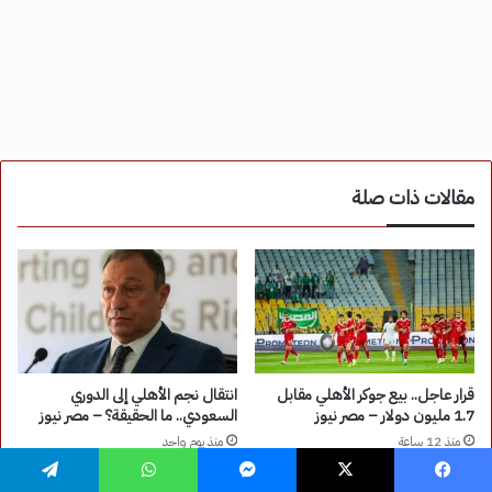
فيسبوك
‫X
ماسنجر
واتساب
تيلقرام