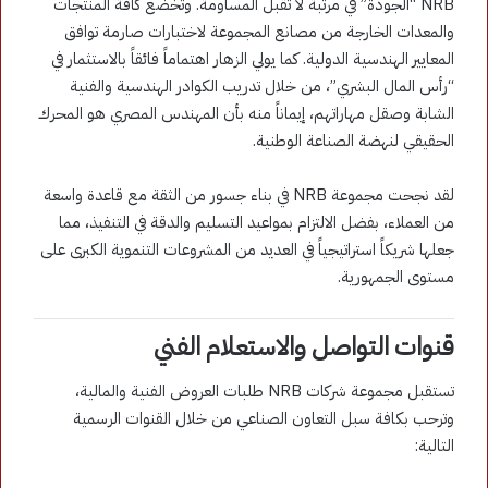
NRB “الجودة” في مرتبة لا تقبل المساومة. وتخضع كافة المنتجات
والمعدات الخارجة من مصانع المجموعة لاختبارات صارمة توافق
المعايير الهندسية الدولية. كما يولي الزهار اهتماماً فائقاً بالاستثمار في
“رأس المال البشري”، من خلال تدريب الكوادر الهندسية والفنية
الشابة وصقل مهاراتهم، إيماناً منه بأن المهندس المصري هو المحرك
الحقيقي لنهضة الصناعة الوطنية.
لقد نجحت مجموعة NRB في بناء جسور من الثقة مع قاعدة واسعة
من العملاء، بفضل الالتزام بمواعيد التسليم والدقة في التنفيذ، مما
جعلها شريكاً استراتيجياً في العديد من المشروعات التنموية الكبرى على
مستوى الجمهورية.
قنوات التواصل والاستعلام الفني
تستقبل مجموعة شركات NRB طلبات العروض الفنية والمالية،
وترحب بكافة سبل التعاون الصناعي من خلال القنوات الرسمية
التالية: