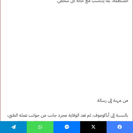
فيسبوك
‫X
ماسنجر
واتساب
تيلقرام