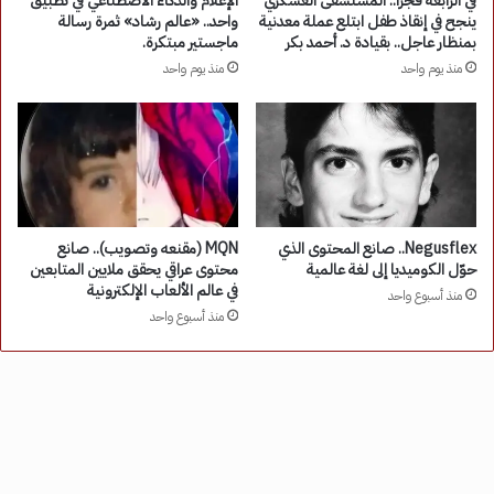
في الرابعة فجرًا.. المستشفى العسكري
الإعلام والذكاء الاصطناعي في تطبيق
ينجح في إنقاذ طفل ابتلع عملة معدنية
واحد.. «عالم رشاد» ثمرة رسالة
بمنظار عاجل.. بقيادة د. أحمد بكر
ماجستير مبتكرة.
منذ يوم واحد
منذ يوم واحد
Negusflex.. صانع المحتوى الذي
MQN (مقنعه وتصويب).. صانع
حوّل الكوميديا إلى لغة عالمية
محتوى عراقي يحقق ملايين المتابعين
في عالم الألعاب الإلكترونية
منذ أسبوع واحد
منذ أسبوع واحد