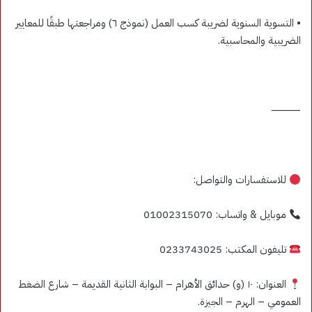
• التسوية السنوية لضريبة كسب العمل (نموذج ٦) ومراجعتها طبقًا للمعايير
الضريبية والمحاسبية.
⸻
للاستفسارات والتواصل:
موبايل & واتساب: 01002315070
تليفون المكتب: 0233743025
العنوان: ١٠ (و) حدائق الأهرام – البوابة الثانية القديمة – شارع الضغط
العمومي – الهرم – الجيزة.