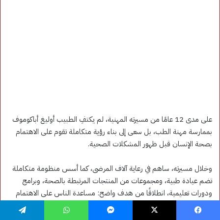
فيسبوك
‫X
ماسنجر
واتساب
تيلقرام