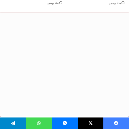
فيسبوك
‫X
ماسنجر
واتساب
تيلقرام