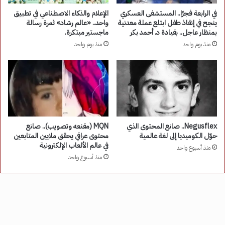
في الرابعة فجرًا.. المستشفى العسكري
الإعلام والذكاء الاصطناعي في تطبيق
ينجح في إنقاذ طفل ابتلع عملة معدنية
واحد.. «عالم رشاد» ثمرة رسالة
بمنظار عاجل.. بقيادة د. أحمد بكر
ماجستير مبتكرة.
منذ يوم واحد
منذ يوم واحد
Negusflex.. صانع المحتوى الذي
MQN (مقنعه وتصويب).. صانع
حوّل الكوميديا إلى لغة عالمية
محتوى عراقي يحقق ملايين المتابعين
في عالم الألعاب الإلكترونية
منذ أسبوع واحد
منذ أسبوع واحد