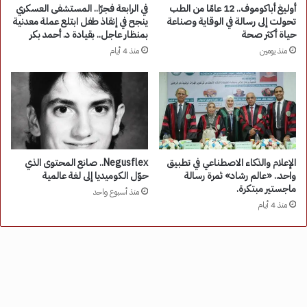
أوليغ أباكوموف.. 12 عامًا من الطب
في الرابعة فجرًا.. المستشفى العسكري
تحولت إلى رسالة في الوقاية وصناعة
ينجح في إنقاذ طفل ابتلع عملة معدنية
حياة أكثر صحة
بمنظار عاجل.. بقيادة د. أحمد بكر
منذ يومين
منذ 4 أيام
الإعلام والذكاء الاصطناعي في تطبيق
Negusflex.. صانع المحتوى الذي
واحد.. «عالم رشاد» ثمرة رسالة
حوّل الكوميديا إلى لغة عالمية
ماجستير مبتكرة.
منذ أسبوع واحد
منذ 4 أيام