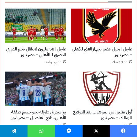
فيسبوك
‫X
ماسنجر
واتساب
تيلقرام