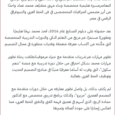
المعاصرمسيرة تعليمية متخصصة وبناء مهني متقنيُعد محمد عماد واحدًا
من أبرز مصممي الجرافيك المتخصصين في فن الخط العربي والتيبوغرافي
الرقمي في مصر.
بعد حصوله على دبلوم الصنايع عام 2016، اتخذ محمد نهجًا تعليميًا
وتطويريًا مستمرًا، عبر مزيج من التعلم الذاتي والدورات التدريبية المتخصصة
التي مكّنته من اكتساب معرفة متعمقة وتقنيات متطورة في مجال التصميم.
تطوير مهارات عبر تدريبات متقدمة مع خبراء مرموقينانطلقت رحلة تطوير
مهارات محمد بشكل احترافي من خلال دورة تدريبية مع منصة “شعير
سكول”، التي وفرت له أساسًا معرفيًا متينًا في مبادئ التصميم الحديث
وتوظيف الخط العربي بفعالية.
لم يكتفِ بذلك، بل واصل تطوير معارفه من خلال دورات متقدمة مع
المصمم العصري “جريرو”، وكذلك برنامج تدريبي متخصص مع الدكتور
حمادة الربع، الذي أسهم في تعميق فهمه الفني والتقني للخط العربي، مما
انعكس إيجابيًا على جودة أعماله وتميزها.