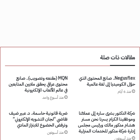
مقالات ذات صلة
Negusflex.. صانع المحتوى الذي
MQN (مقنعه وتصويب).. صانع
حوّل الكوميديا إلى لغة عالمية
محتوى عراقي يحقق ملايين المتابعين
في عالم الألعاب الإلكترونية
منذ 6 أيام
منذ أسبوع واحد
شركة الدكتور بشرى ساره إلى عملائنا
ضربة قانونية حاسمة.. د. عبير ضيف
وموظفينا الكرام يسرنا نحن مستر
تقاضي “لجان التشويه الإلكتروني”
هشام مدكور مالك ورئيس مجلس
وترفض الخضوع للابتزاز المادي
إدارة شركة مدكور للخدمات المنزلية
منذ أسبوعين
منذ أسبوعين