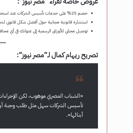
عروض خاصة لقراء “مصر نيوز”:
خصم 25% على خدمات تأسيس الشركات عند استخدام كود «مصر_نيوز».
استشارة قانونية مجانية حول أفضل شكل قانوني لشر
توصيل مجاني للأوراق الرسمية إلى عنوانك في أي محاف
تصريح ريهام كمال لـ”مصر نيوز”:
«الشباب المصري موهوب، لكن الإجراءات 
تأسيس الشركات سهل مثل طلب وجبة أونلاي
أبنائها».