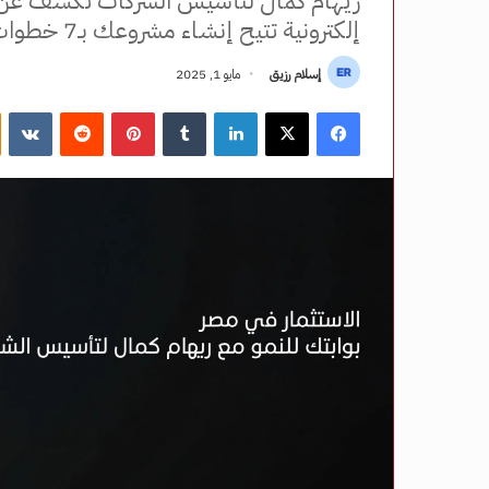
ريهام كمال لتأسيس الشركات تكشف عن 
إلكترونية تتيح إنشاء مشروعك بـ7 خطوات فقط وتكلفة تبدأ من 5 آلاف جنيه
إسلام رزيق
مايو 1, 2025
فيسبوك
‫X
لينكدإن
بينتيريست