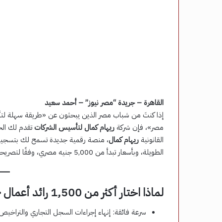
القاهرة – جريدة “مصر نيوز” – أحمد سعيد
إذا كنتَ من شباب مصر الذين يبحثون عن «طريقة سهلة ل
مصر»، فإن شركة
ريهام كمال لتأسيس الشركات
تقدم لك الح
القانونية
ريهام كمال
الطويلة، وبأسعار تبدأ من 5,000 جنيه مصري، وفقًا لتصريحات حصرية لـ”مصر نيوز”.
لماذا اختار أكثر من 1,500 رائد أعمال «ريهام كمال»؟
سرعة فائقة: إنهاء إجراءات السجل التجاري والتراخيص 