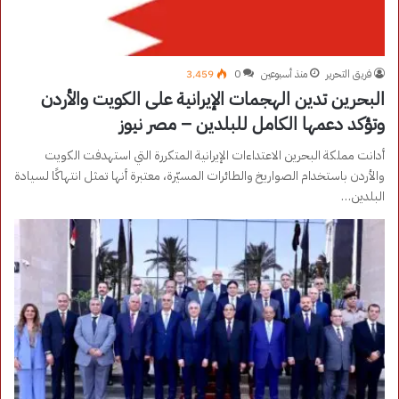
فريق التحرير
منذ أسبوعين
0
3٬459
البحرين تدين الهجمات الإيرانية على الكويت والأردن
وتؤكد دعمها الكامل للبلدين – مصر نيوز
أدانت مملكة البحرين الاعتداءات الإيرانية المتكررة التي استهدفت الكويت
والأردن باستخدام الصواريخ والطائرات المسيّرة، معتبرة أنها تمثل انتهاكًا لسيادة
البلدين…