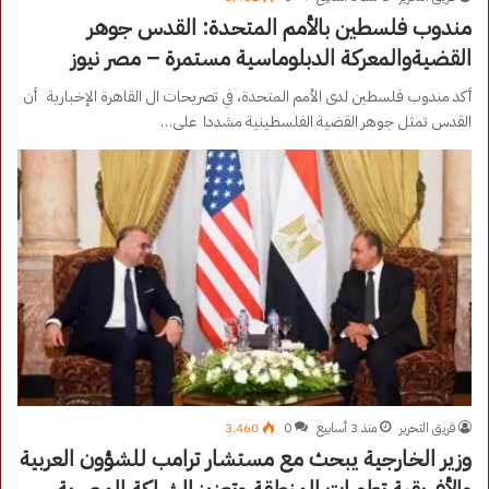
مندوب فلسطين بالأمم المتحدة: القدس جوهر
القضيةوالمعركة الدبلوماسية مستمرة – مصر نيوز
أكد مندوب فلسطين لدى الأمم المتحدة، في تصريحات ال القاهرة الإخبارية أن
القدس تمثل جوهر القضية الفلسطينية مشددا على…
فريق التحرير
منذ 3 أسابيع
0
3٬460
وزير الخارجية يبحث مع مستشار ترامب للشؤون العربية
والأفريقية تطورات المنطقة وتعزيز الشراكة المصرية