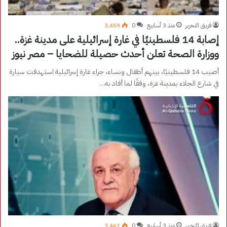
فريق التحرير
منذ 3 أسابيع
0
3٬459
إصابة 14 فلسطينيًا في غارة إسرائيلية على مدينة غزة..
ووزارة الصحة تعلن أحدث حصيلة للضحايا – مصر نيوز
أصيب 14 فلسطينيًا، بينهم أطفال ونساء، جراء غارة إسرائيلية استهدفت سيارة
في شارع الجلاء بمدينة غزة، وفقًا لما أفاد به…
فريق التحرير
منذ 3 أسابيع
0
3٬461