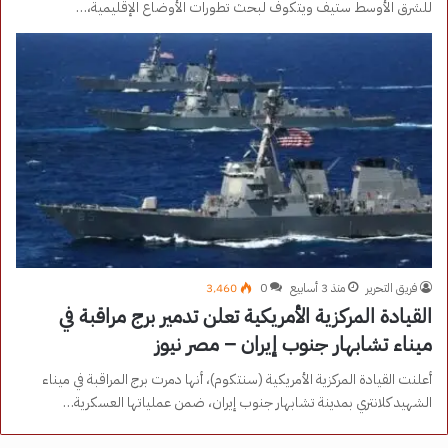
للشرق الأوسط ستيف ويتكوف لبحث تطورات الأوضاع الإقليمية،…
فريق التحرير
منذ 3 أسابيع
0
3٬460
القيادة المركزية الأمريكية تعلن تدمير برج مراقبة في
ميناء تشابهار جنوب إيران – مصر نيوز
أعلنت القيادة المركزية الأمريكية (سنتكوم)، أنها دمرت برج المراقبة في ميناء
الشهيد كلانتري بمدينة تشابهار جنوب إيران، ضمن عملياتها العسكرية…